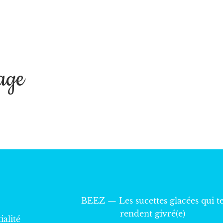
age
BEEZ — Les sucettes glacées qui t
rendent givré(e)
ialité