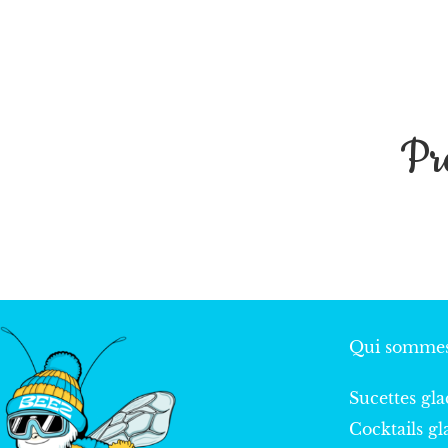
Pr
Qui sommes
Sucettes gla
Cocktails gl