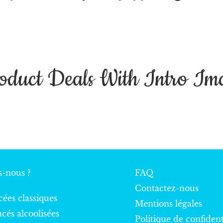
oduct Deals With Intro Im
-nous ?
FAQ
Contactez-nous
cées classiques
Mentions légales
acés alcoolisées
Politique de confident