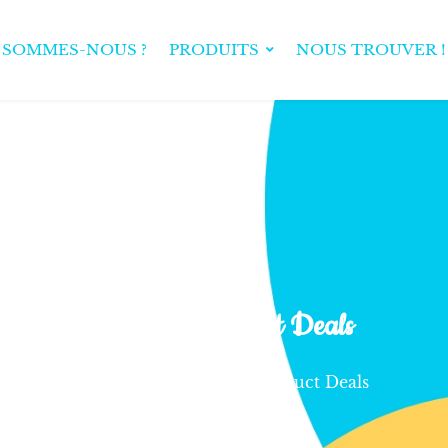
 SOMMES-NOUS ?
PRODUITS
NOUS TROUVER !
Elements Product Deals
Home
Elements Product Deals