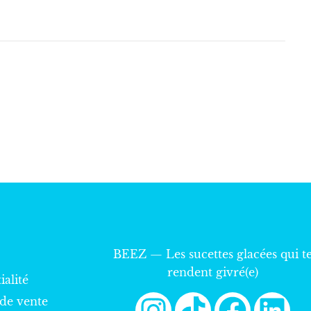
N
MY WORKPLACE
BEEZ — Les sucettes glacées qui t
rendent givré(e)
ialité
 de vente