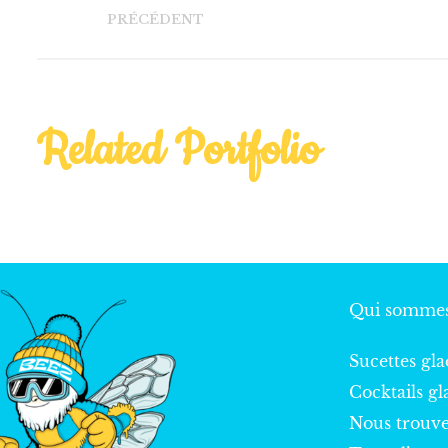
PRÉCÉDENT
Related Portfolio
UN
COLORFUL BOOKS
Qui sommes
Sucettes gla
Cocktails gl
Nous trouv