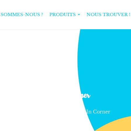
 SOMMES-NOUS ?
PRODUITS
NOUS TROUVER !
Rest In Corner
Home
Portfolio
Rest In Corner