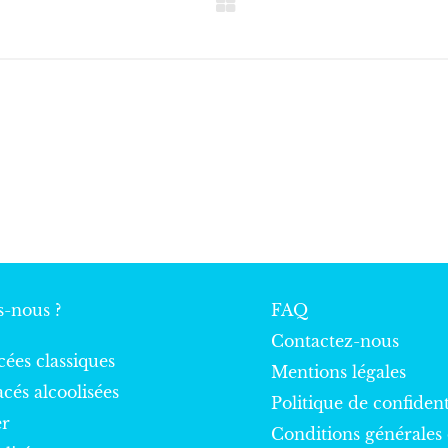
FINISHED WOOD
SLICE
PINK DUAL FA
-nous ?
FAQ
Contactez-nous
cées classiques
Mentions légales
acés alcoolisées
Politique de confident
er
Conditions générales