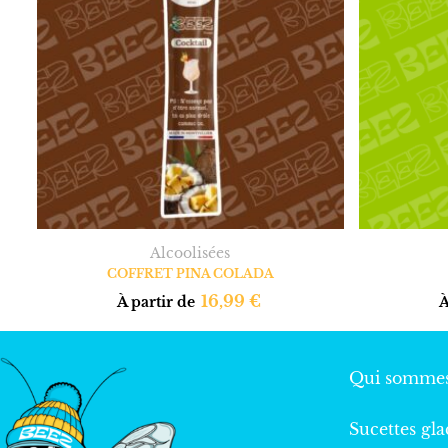
Alcoolisées
COFFRET PIÑA COLADA
16,99
€
À partir de
À
Qui sommes
Sucettes gla