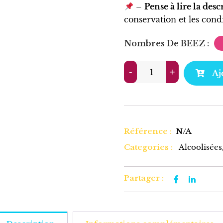
–
Pense à lire la desc
conservation et les con
Nombres De BEEZ
-
-
+
+
Aj
Référence :
N/A
Categories :
Alcoolisées
Partager :