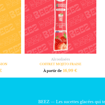
Alcoolisées
SION
COFFRET MOJITO FRAISE
€
16,99
€
À partir de
BEEZ — Les sucettes glacées qui t