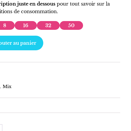
ription juste en dessous
pour tout savoir sur la
ditions de consommation.
8
16
32
50
outer au panier
,
Mix