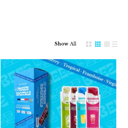
Show
All