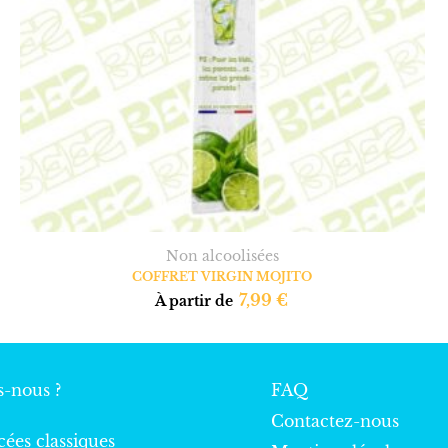
Non alcoolisées
COFFRET VIRGIN MOJITO
7,99
€
À partir de
-nous ?
FAQ
Contactez-nous
cées classiques