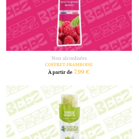
Non alcoolisées
COFFRET FRAMBOISE
7,99
€
À partir de