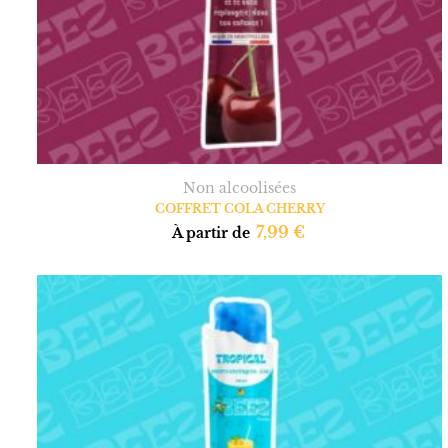
Non alcoolisées
COFFRET COLA CHERRY
7,99
€
À partir de