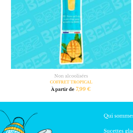
Non alcoolisées
COFFRET TROPICAL
7,99
€
À partir de
Qui sommes
Sucettes gla