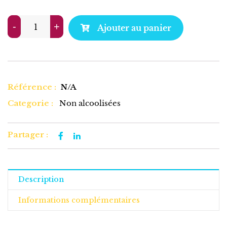
-
-
+
+
Ajouter au panier
Référence :
N/A
Categorie :
Non alcoolisées
Partager :
Description
Informations complémentaires