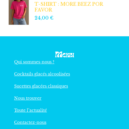
T-SHIRT : MORE BEEZ POR
FAVOR
24,00
€
Menu
Qui sommes-nous ?
Cocktails glacés alcoolisées
Sucettes glacées classiques
Nous trouver
Toute l’actualité
Contactez-nous